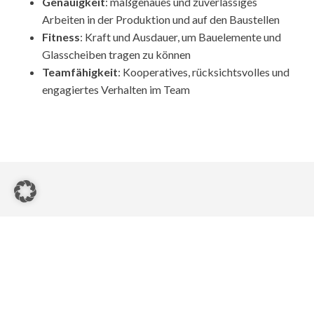
Genauigkeit
: maßgenaues und zuverlässiges
Arbeiten in der Produktion und auf den Baustellen
Fitness
: Kraft und Ausdauer, um Bauelemente und
Glasscheiben tragen zu können
Teamfähigkeit
: Kooperatives, rücksichtsvolles und
engagiertes Verhalten im Team
Wir freuen uns auf deine Bewerbung
per Mail an Niklas Herr -
nh@herr-fenster.de
Fragen gerne telefonisch oder per